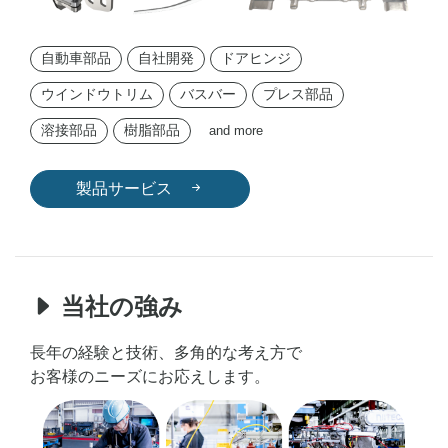
溶
自動車部品
自社開発
ドアヒンジ
接・
ウインドウトリム
バスバー
プレス部品
溶接部品
樹脂部品
and more
イ
製品サービス
ン
ジ
当社の強み
ェ
長年の経験と技術、多角的な考え方で
お客様のニーズにお応えします。
ク