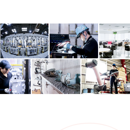
テ
ッ
ク
｜
1937
年
創