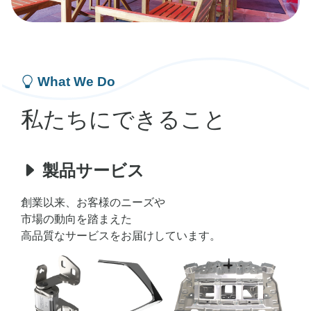
中
心
に、
What We Do
私たちにできること
プ
レ
製品サービス
創業以来、お客様のニーズや
ス・
市場の動向を踏まえた
高品質なサービスをお届けしています。
組
立・