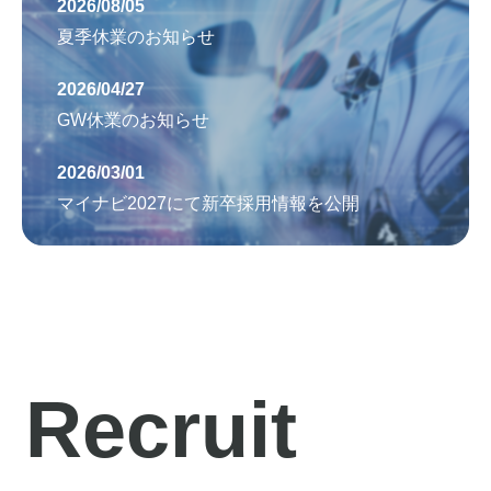
な
2026/08/05
夏季休業のお知らせ
製
2026/04/27
GW休業のお知らせ
品
2026/03/01
を
マイナビ2027にて新卒採用情報を公開
製
造
Recruit
し、
お