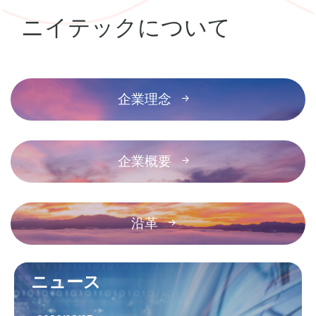
な
ニイテックについて
加
企業理念
工
で
企業概要
大
沿革
小
様々
ニュース