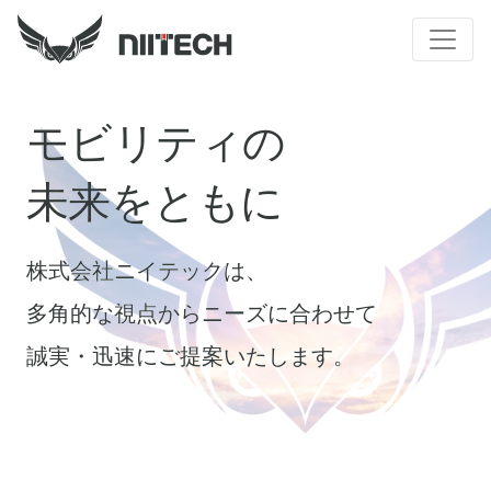
株
モビリティの
式
未来をともに
会
株式会社ニイテックは、
多角的な視点からニーズに合わせて
社
誠実・迅速にご提案いたします。
ニ
イ