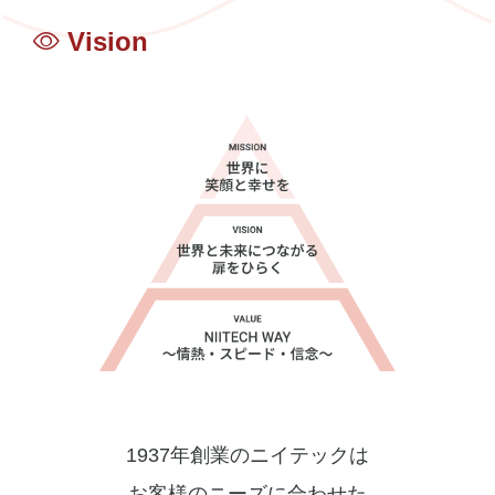
業
Vision
の
自
動
車
部
品
メ
1937年創業のニイテックは
お客様のニーズに合わせた