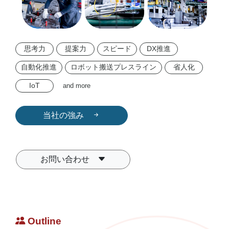
シ
ョ
思考力
提案力
スピード
DX推進
ン
自動化推進
ロボット搬送プレスライン
省人化
IoT
and more
成
当社の強み
形
な
お問い合わせ
ど
様々
Outline